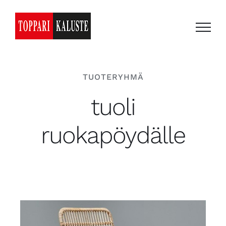
Skip
to
content
TUOTERYHMÄ
tuoli
ruokapöydälle