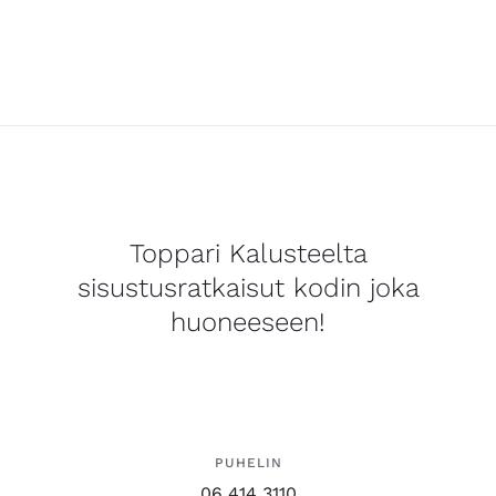
Toppari Kalusteelta
sisustusratkaisut kodin joka
huoneeseen!
PUHELIN
06 414 3110