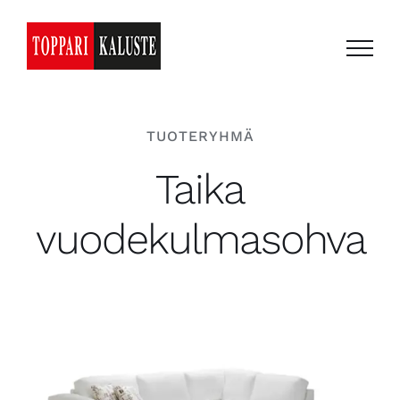
Skip
to
content
TUOTERYHMÄ
Taika
vuodekulmasohva