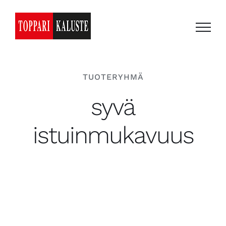
Skip
to
content
TUOTERYHMÄ
syvä
istuinmukavuus