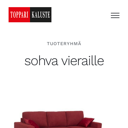
Skip
to
content
TUOTERYHMÄ
sohva vieraille