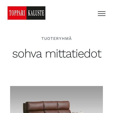
Skip
to
content
TUOTERYHMÄ
sohva mittatiedot