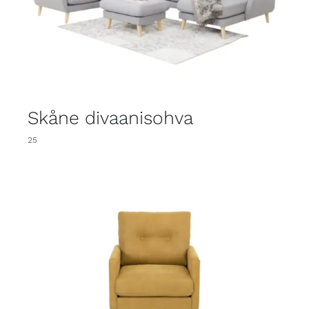
Skåne divaanisohva
25