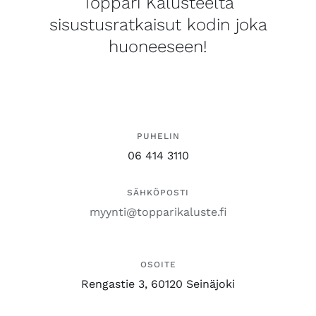
Toppari Kalusteelta
sisustusratkaisut kodin joka
huoneeseen!
PUHELIN
06 414 3110
SÄHKÖPOSTI
myynti@topparikaluste.fi
OSOITE
Rengastie 3, 60120 Seinäjoki