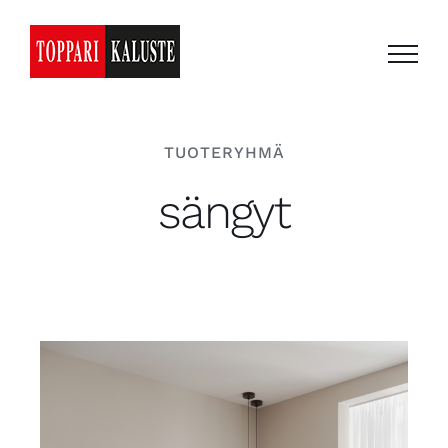
Skip
to
content
TUOTERYHMÄ
sängyt