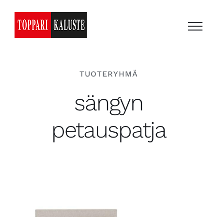
Skip
to
content
TUOTERYHMÄ
sängyn
petauspatja