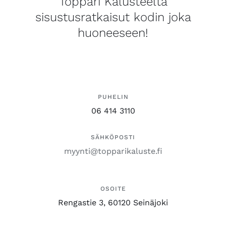
Toppari Kalusteelta
sisustusratkaisut kodin joka
huoneeseen!
PUHELIN
06 414 3110
SÄHKÖPOSTI
myynti@topparikaluste.fi
OSOITE
Rengastie 3, 60120 Seinäjoki