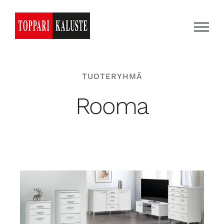
Skip
to
content
TUOTERYHMÄ
Rooma