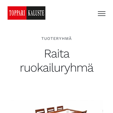
Skip
to
content
TUOTERYHMÄ
Raita
ruokailuryhmä