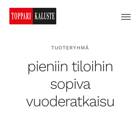
Skip
to
content
TUOTERYHMÄ
pieniin tiloihin
sopiva
vuoderatkaisu