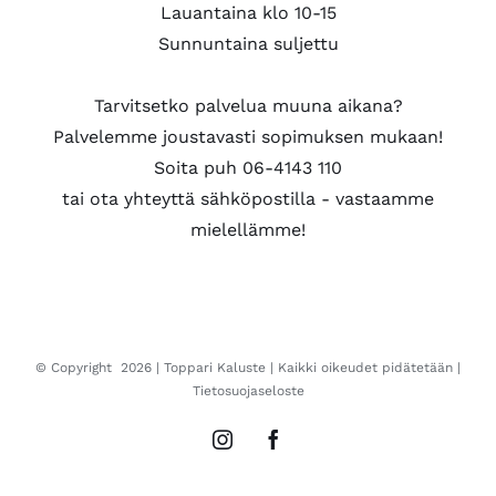
Lauantaina klo 10-15
Sunnuntaina suljettu
Tarvitsetko palvelua muuna aikana?
Palvelemme joustavasti sopimuksen mukaan!
Soita puh 06-4143 110
tai ota yhteyttä sähköpostilla - vastaamme
mielellämme!
© Copyright
2026 |
Toppari Kaluste
| Kaikki oikeudet pidätetään |
Tietosuojaseloste
Instagram
Facebook