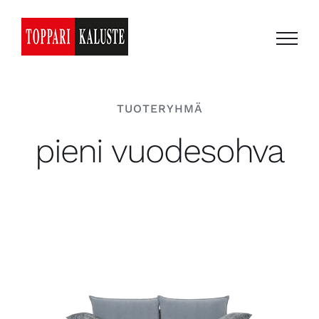
Skip
to
content
TUOTERYHMÄ
pieni vuodesohva