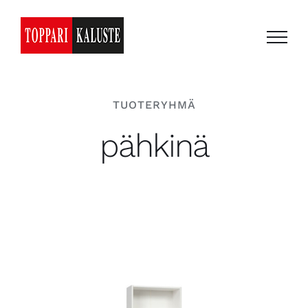
Skip
to
content
TUOTERYHMÄ
pähkinä