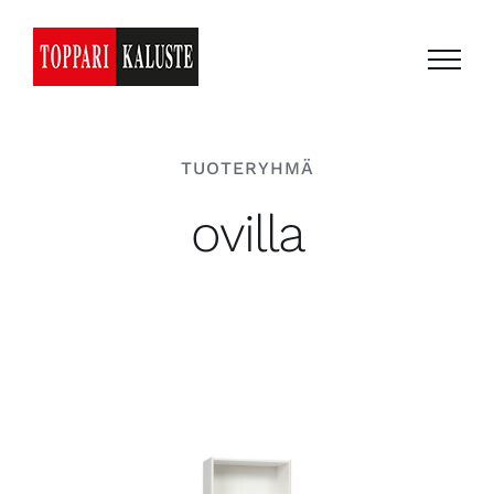
Skip
to
content
TUOTERYHMÄ
ovilla