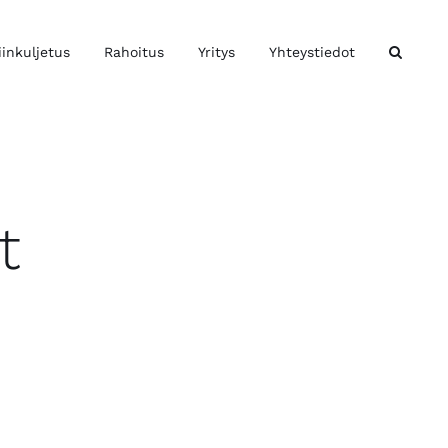
iinkuljetus
Rahoitus
Yritys
Yhteystiedot
t