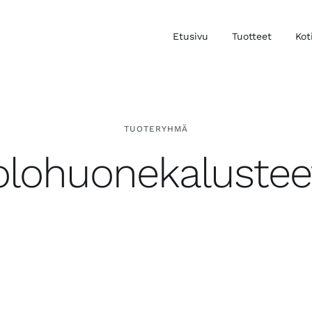
Etusivu
Tuotteet
Kot
TUOTERYHMÄ
olohuonekalustee