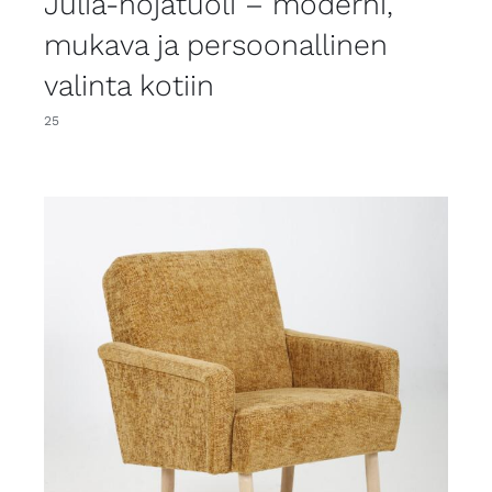
Julia-nojatuoli – moderni,
mukava ja persoonallinen
valinta kotiin
25