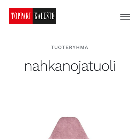
Skip
to
content
TUOTERYHMÄ
nahkanojatuoli