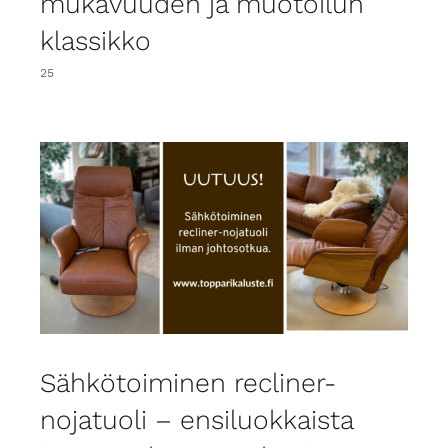
mukavuuden ja muotoilun
klassikko
25
Sähkötoiminen recliner-
nojatuoli – ensiluokkaista