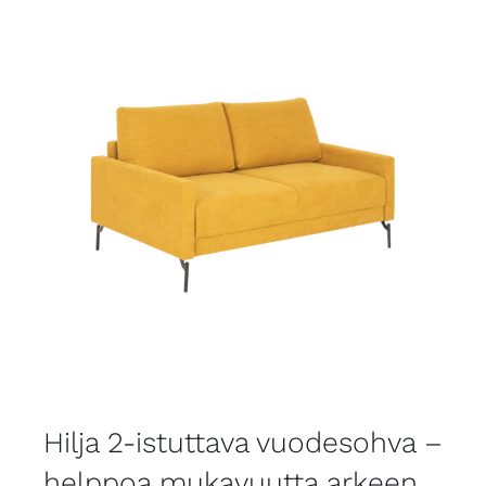
Hilja 2-istuttava vuodesohva –
helppoa mukavuutta arkeen