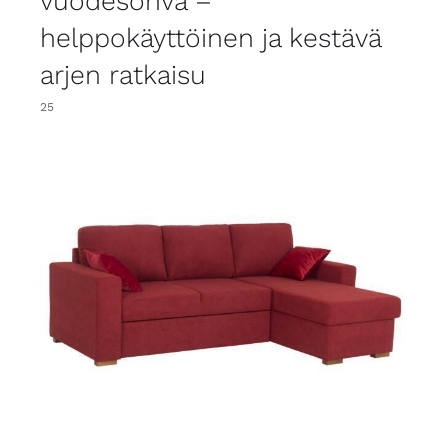
vuodesohva –
helppokäyttöinen ja kestävä
arjen ratkaisu
25