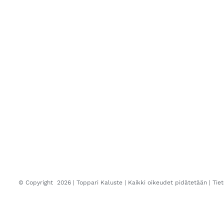
© Copyright
2026 |
Toppari Kaluste
| Kaikki oikeudet pidätetään |
Tie