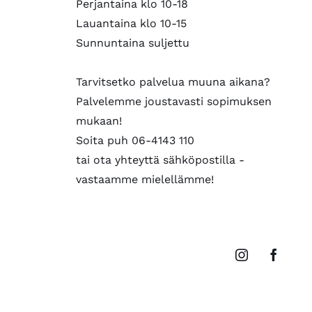
Perjantaina klo 10-18
Lauantaina klo 10-15
Sunnuntaina suljettu
Tarvitsetko palvelua muuna aikana?
Palvelemme joustavasti sopimuksen
mukaan!
Soita puh 06-4143 110
tai ota yhteyttä sähköpostilla -
vastaamme mielellämme!
Instagram
Faceb