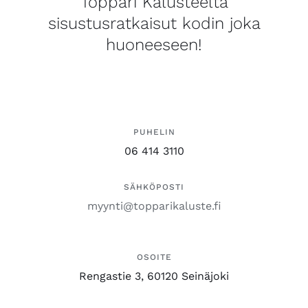
Toppari Kalusteelta
sisustusratkaisut kodin joka
huoneeseen!
PUHELIN
06 414 3110
SÄHKÖPOSTI
myynti@topparikaluste.fi
OSOITE
Rengastie 3, 60120 Seinäjoki