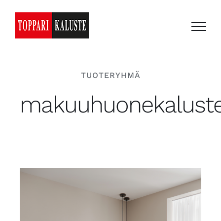
Skip
to
content
TUOTERYHMÄ
makuuhuonekaluste