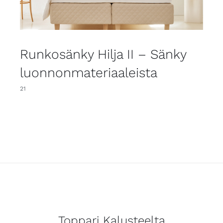
Runkosänky Hilja II – Sänky
luonnonmateriaaleista
21
Toppari Kalusteelta