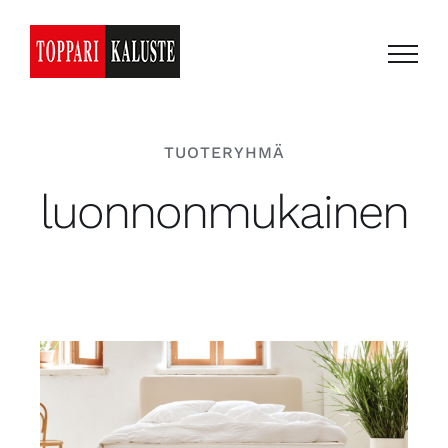
Skip
to
content
TUOTERYHMÄ
luonnonmukainen