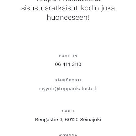
sisustusratkaisut kodin joka
huoneeseen!
PUHELIN
06 414 3110
SÄHKÖPOSTI
myynti@topparikaluste.fi
OSOITE
Rengastie 3, 60120 Seinäjoki
AVOINNA