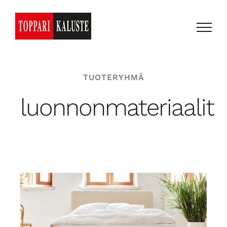
Skip
to
content
TUOTERYHMÄ
luonnonmateriaalit