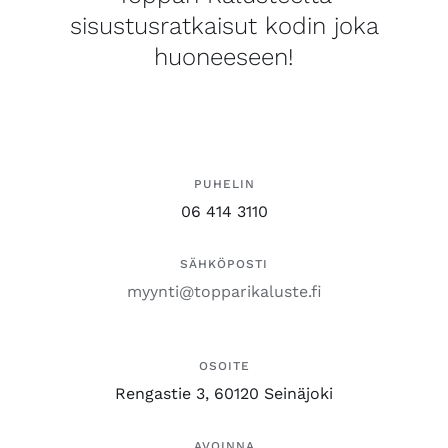
sisustusratkaisut kodin joka
huoneeseen!
PUHELIN
06 414 3110
SÄHKÖPOSTI
myynti@topparikaluste.fi
OSOITE
Rengastie 3, 60120 Seinäjoki
AVOINNA