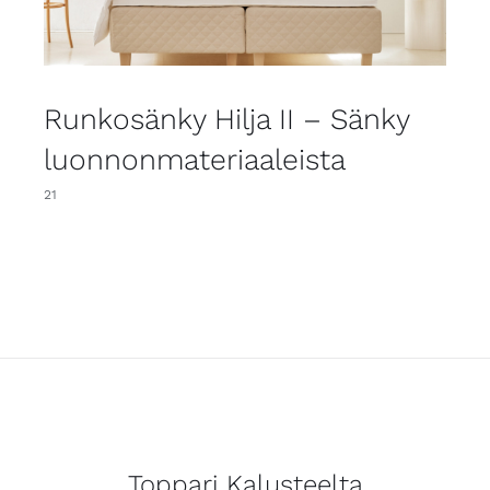
Runkosänky Hilja II – Sänky
luonnonmateriaaleista
21
Toppari Kalusteelta