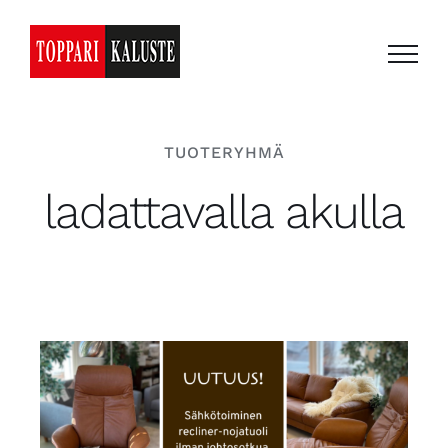
Skip
to
content
TUOTERYHMÄ
ladattavalla akulla