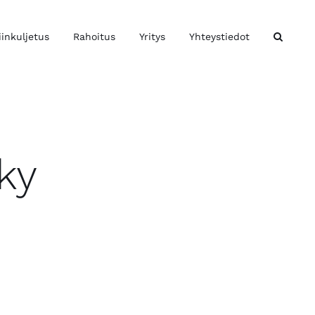
iinkuljetus
Rahoitus
Yritys
Yhteystiedot
ky