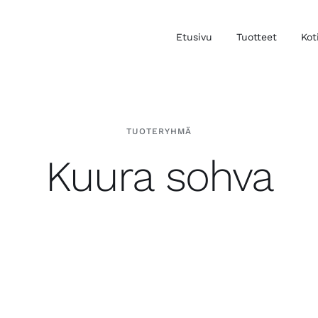
Etusivu
Tuotteet
Kot
TUOTERYHMÄ
Kuura sohva