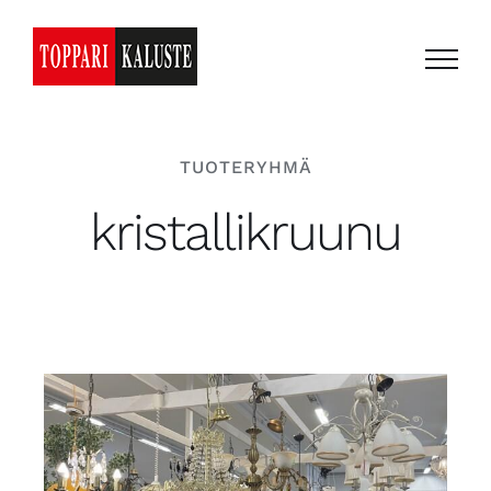
Skip
to
content
TUOTERYHMÄ
kristallikruunu