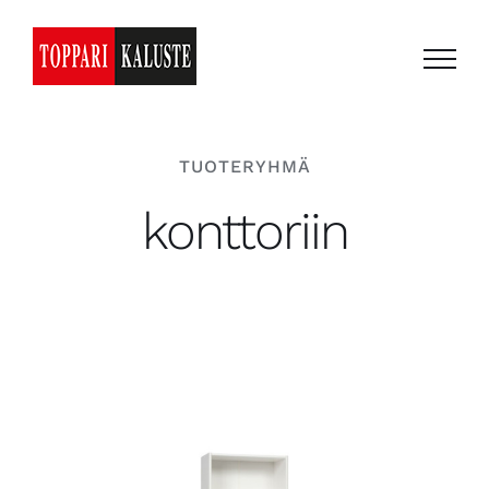
Skip
to
content
TUOTERYHMÄ
konttoriin