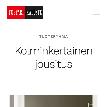
Skip
to
content
TUOTERYHMÄ
Kolminkertainen
jousitus