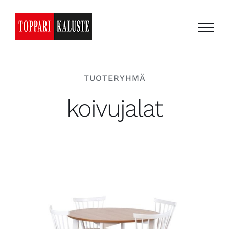
Skip
to
content
TUOTERYHMÄ
koivujalat