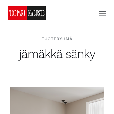
Skip
to
content
TUOTERYHMÄ
jämäkkä sänky