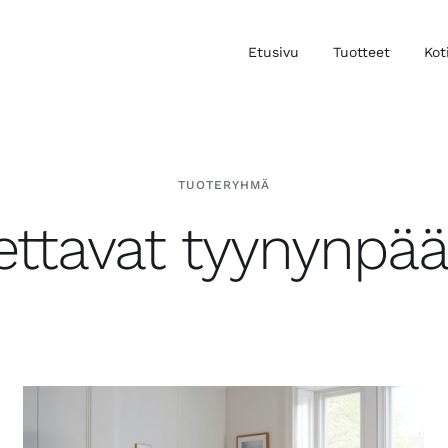
Etusivu
Tuotteet
Kot
TUOTERYHMÄ
tettavat tyynynpääl