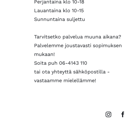
Perjantaina klo 10-18
Lauantaina klo 10-15
Sunnuntaina suljettu
Tarvitsetko palvelua muuna aikana?
Palvelemme joustavasti sopimuksen
mukaan!
Soita puh 06-4143 110
tai ota yhteyttä sähköpostilla -
vastaamme mielellämme!
Instagram
Faceb