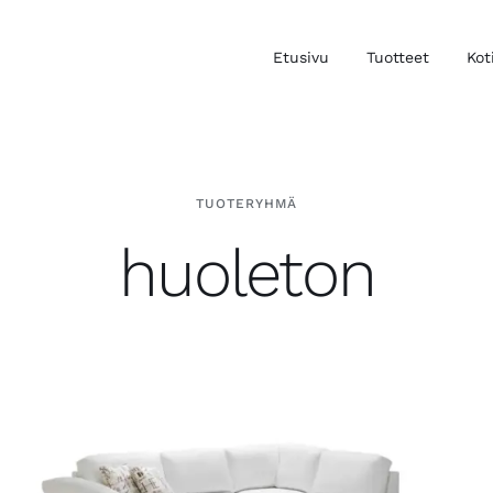
Etusivu
Tuotteet
Kot
TUOTERYHMÄ
huoleton