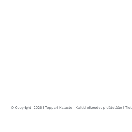
© Copyright
2026 |
Toppari Kaluste
| Kaikki oikeudet pidätetään |
Tie