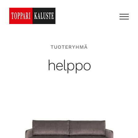
Skip
to
content
TUOTERYHMÄ
helppo