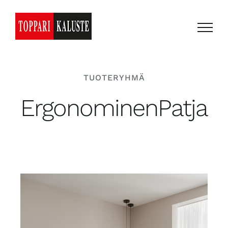
Skip
to
content
TUOTERYHMÄ
ErgonominenPatja