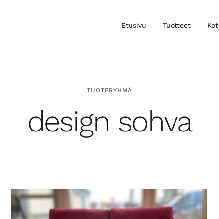
Etusivu
Tuotteet
Kot
TUOTERYHMÄ
design sohva