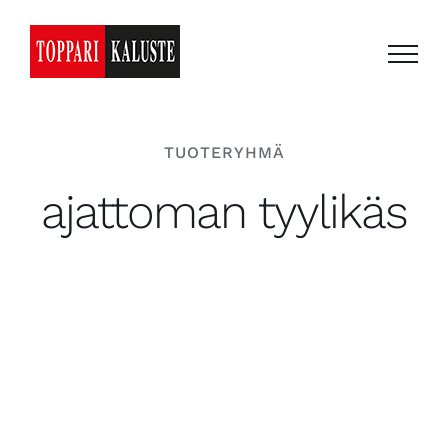
Skip
to
content
TUOTERYHMÄ
ajattoman tyylikäs