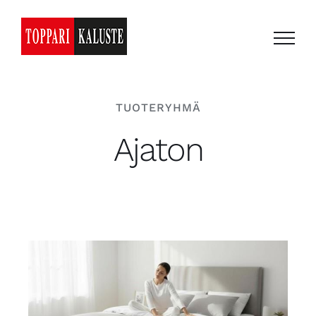
Skip
to
content
TUOTERYHMÄ
Ajaton