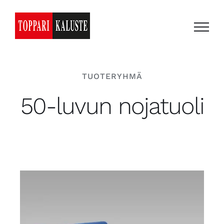
Skip
to
content
TUOTERYHMÄ
50-luvun nojatuoli