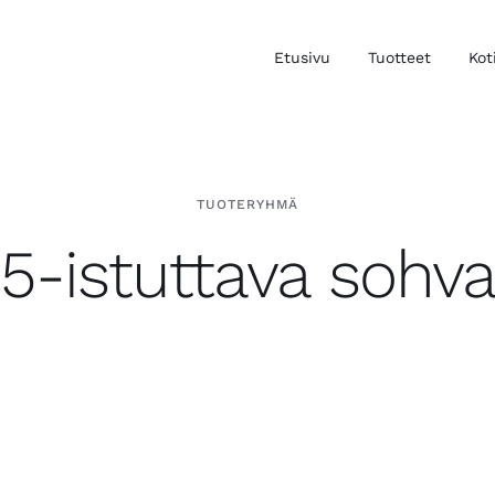
Etusivu
Tuotteet
Kot
TUOTERYHMÄ
5-istuttava sohv