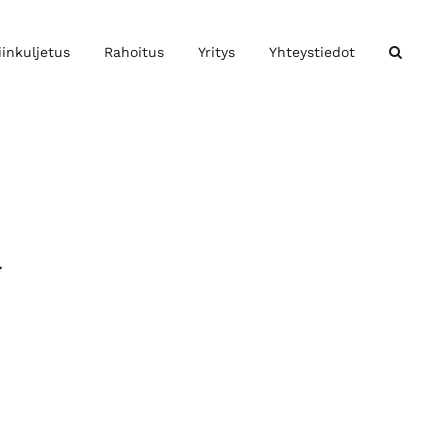
iinkuljetus
Rahoitus
Yritys
Yhteystiedot
a