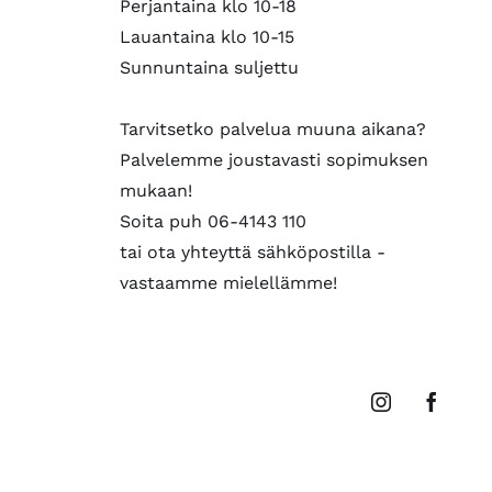
Perjantaina klo 10-18
Lauantaina klo 10-15
Sunnuntaina suljettu
Tarvitsetko palvelua muuna aikana?
Palvelemme joustavasti sopimuksen
mukaan!
Soita puh 06-4143 110
tai ota yhteyttä sähköpostilla -
vastaamme mielellämme!
Instagram
Faceb