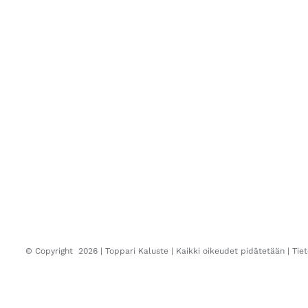
© Copyright
2026 |
Toppari Kaluste
| Kaikki oikeudet pidätetään |
Tie