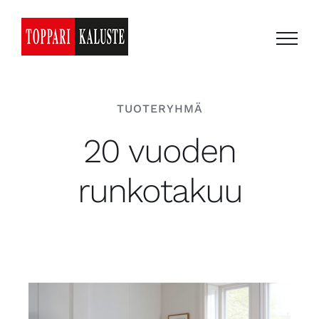
Skip
to
content
TUOTERYHMÄ
20 vuoden
runkotakuu