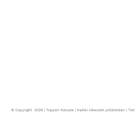
© Copyright
2026 |
Toppari Kaluste
| Kaikki oikeudet pidätetään |
Tie