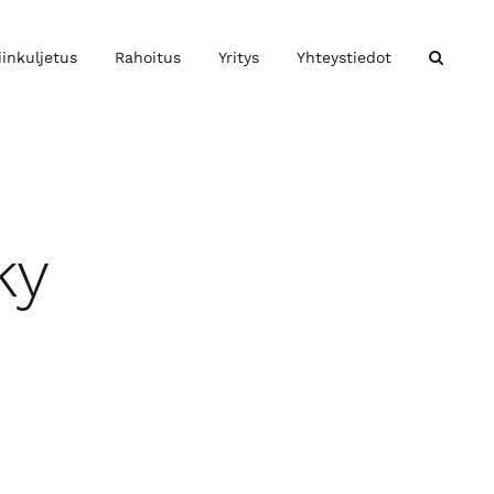
iinkuljetus
Rahoitus
Yritys
Yhteystiedot
ky